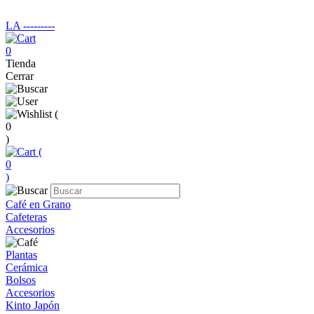
LA ‑‑‑‑‑‑‑‑‑
0
Tienda
Cerrar
(
0
)
(
0
)
Café en Grano
Cafeteras
Accesorios
Plantas
Cerámica
Bolsos
Accesorios
Kinto Japón