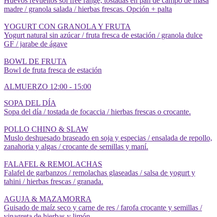
Huevos revueltos sol free range, tostadas en pan de campo de masa
madre / granola salada / hierbas frescas. Opción + palta
YOGURT CON GRANOLA Y FRUTA
Yogurt natural sin azúcar / fruta fresca de estación / granola dulce
GF / jarabe de ágave
BOWL DE FRUTA
Bowl de fruta fresca de estación
ALMUERZO 12:00 - 15:00
SOPA DEL DÍA
Sopa del día / tostada de focaccia / hierbas frescas o crocante.
POLLO CHINO & SLAW
Muslo deshuesado braseado en soja y especias / ensalada de repollo,
zanahoria y algas / crocante de semillas y maní.
FALAFEL & REMOLACHAS
Falafel de garbanzos / remolachas glaseadas / salsa de yogurt y
tahini / hierbas frescas / granada.
AGUJA & MAZAMORRA
Guisado de maíz seco y carne de res / farofa crocante y semillas /
vinagreta de hierbas y limón.