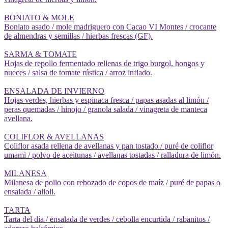
BONIATO & MOLE
Boniato asado / mole madriguero con Cacao VI Montes / crocante
de almendras y semillas / hierbas frescas (GF).
SARMA & TOMATE
Hojas de repollo fermentado rellenas de trigo burgol, hongos y
nueces / salsa de tomate rústica / arroz inflado.
ENSALADA DE INVIERNO
Hojas verdes, hierbas y espinaca fresca / papas asadas al limón /
peras quemadas / hinojo / granola salada / vinagreta de manteca
avellana.
COLIFLOR & AVELLANAS
Coliflor asada rellena de avellanas y pan tostado / puré de coliflor
umami / polvo de aceitunas / avellanas tostadas / ralladura de limón.
MILANESA
Milanesa de pollo con rebozado de copos de maíz / puré de papas o
ensalada / alioli.
TARTA
Tarta del día / ensalada de verdes / cebolla encurtida / rabanitos /