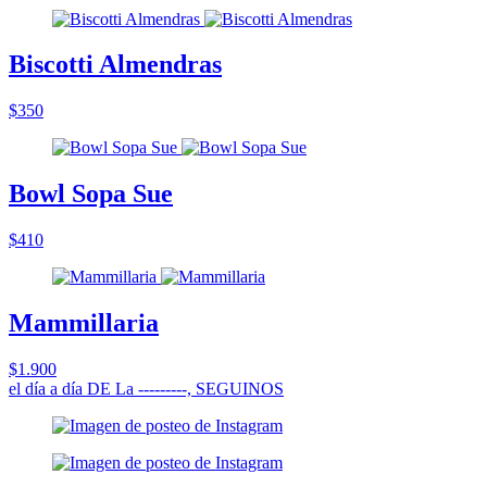
Biscotti Almendras
$350
Bowl Sopa Sue
$410
Mammillaria
$1.900
el día a día DE La ‑‑‑‑‑‑‑‑‑, SEGUINOS