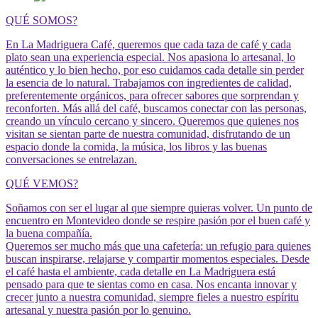
QUÉ SOMOS?
En La Madriguera Café, queremos que cada taza de café y cada
plato sean una experiencia especial. Nos apasiona lo artesanal, lo
auténtico y lo bien hecho, por eso cuidamos cada detalle sin perder
la esencia de lo natural. Trabajamos con ingredientes de calidad,
preferentemente orgánicos, para ofrecer sabores que sorprendan y
reconforten. Más allá del café, buscamos conectar con las personas,
creando un vínculo cercano y sincero. Queremos que quienes nos
visitan se sientan parte de nuestra comunidad, disfrutando de un
espacio donde la comida, la música, los libros y las buenas
conversaciones se entrelazan.
QUÉ VEMOS?
Soñamos con ser el lugar al que siempre quieras volver. Un punto de
encuentro en Montevideo donde se respire pasión por el buen café y
la buena compañía.
Queremos ser mucho más que una cafetería: un refugio para quienes
buscan inspirarse, relajarse y compartir momentos especiales. Desde
el café hasta el ambiente, cada detalle en La Madriguera está
pensado para que te sientas como en casa. Nos encanta innovar y
crecer junto a nuestra comunidad, siempre fieles a nuestro espíritu
artesanal y nuestra pasión por lo genuino.