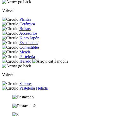
Volver
Plantas
Cerámica
Bolsos
Accesorios
Kinto Japón
Esmaltados
Comestibles
Merch
Pastelería
Helado
Volver
Sabores
Pastelería Helada