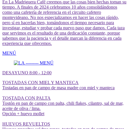
En La Madriguera Café creemos que las cosas bien hechas toman su
tiempo. A finales de 2024 celebramos 10 años consolidándonos
como una cafetería de referencia en el circuito cafetero
montevideano. No nos especializamos en hacer las cosas rápido,
pero sí en hacerlas bien, tomándonos el tiempo necesario para
investigar, estudiar y probar cada nuevo paso que damos. Cada taza
que servimos es el resultado de una dedicación constante, porque
sabemos que la paciencia y el detalle marcan la diferencia en cada
experiencia que ofrecemos.
MENÚ
DESAYUNO 8:00 - 12:00
TOSTADAS CON MIEL Y MANTECA
Tostadas en pan de campo de masa madre con miel y manteca
TOSTADA CON PALTA
Tostón en pan de campo con palta, chili flakes, cilantro, sal de mar,
aceite de oliva / lima.
Opción + huevo mollet
HUEVOS REVUELTOS