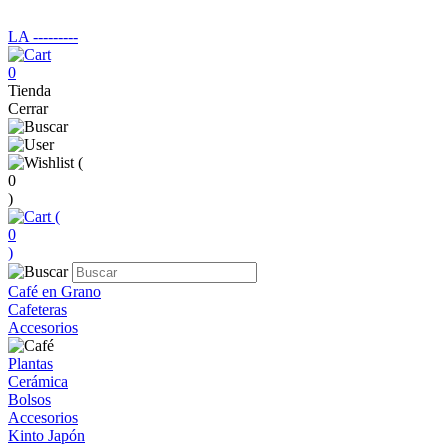
LA ‑‑‑‑‑‑‑‑‑
0
Tienda
Cerrar
(
0
)
(
0
)
Café en Grano
Cafeteras
Accesorios
Plantas
Cerámica
Bolsos
Accesorios
Kinto Japón