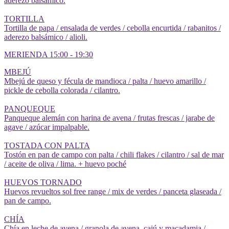
aderezo balsámico.
TORTILLA
Tortilla de papa / ensalada de verdes / cebolla encurtida / rabanitos /
aderezo balsámico / alioli.
MERIENDA 15:00 - 19:30
MBEJÚ
Mbejú de queso y fécula de mandioca / palta / huevo amarillo /
pickle de cebolla colorada / cilantro.
PANQUEQUE
Panqueque alemán con harina de avena / frutas frescas / jarabe de
agave / azúcar impalpable.
TOSTADA CON PALTA
Tostón en pan de campo con palta / chili flakes / cilantro / sal de mar
/ aceite de oliva / lima. + huevo poché
HUEVOS TORNADO
Huevos revueltos sol free range / mix de verdes / panceta glaseada /
pan de campo.
CHÍA
Chía en leche de avena / granola de avena, cajú y macadamia /