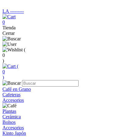
LA ‑‑‑‑‑‑‑‑‑
0
Tienda
Cerrar
(
0
)
(
0
)
Café en Grano
Cafeteras
Accesorios
Plantas
Cerámica
Bolsos
Accesorios
Kinto Japón