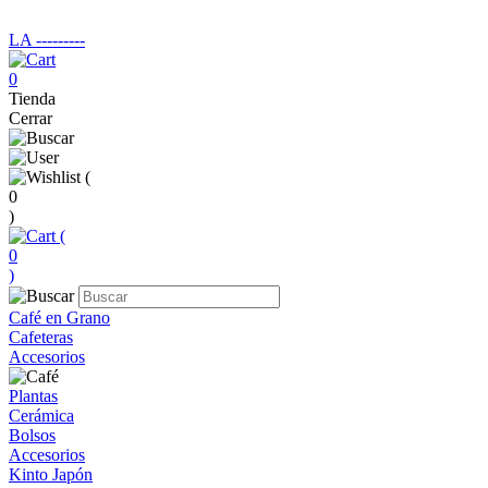
LA ‑‑‑‑‑‑‑‑‑
0
Tienda
Cerrar
(
0
)
(
0
)
Café en Grano
Cafeteras
Accesorios
Plantas
Cerámica
Bolsos
Accesorios
Kinto Japón