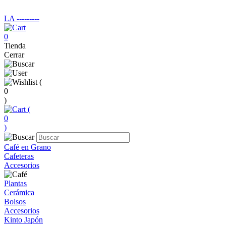
LA ‑‑‑‑‑‑‑‑‑
0
Tienda
Cerrar
(
0
)
(
0
)
Café en Grano
Cafeteras
Accesorios
Plantas
Cerámica
Bolsos
Accesorios
Kinto Japón