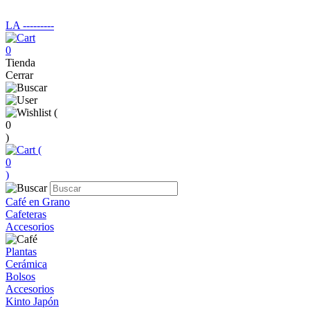
LA ‑‑‑‑‑‑‑‑‑
0
Tienda
Cerrar
(
0
)
(
0
)
Café en Grano
Cafeteras
Accesorios
Plantas
Cerámica
Bolsos
Accesorios
Kinto Japón