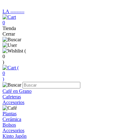
LA ‑‑‑‑‑‑‑‑‑
0
Tienda
Cerrar
(
0
)
(
0
)
Café en Grano
Cafeteras
Accesorios
Plantas
Cerámica
Bolsos
Accesorios
Kinto Japón