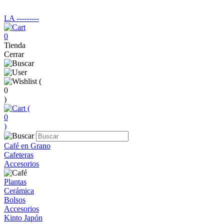
LA ‑‑‑‑‑‑‑‑‑
0
Tienda
Cerrar
(
0
)
(
0
)
Café en Grano
Cafeteras
Accesorios
Plantas
Cerámica
Bolsos
Accesorios
Kinto Japón