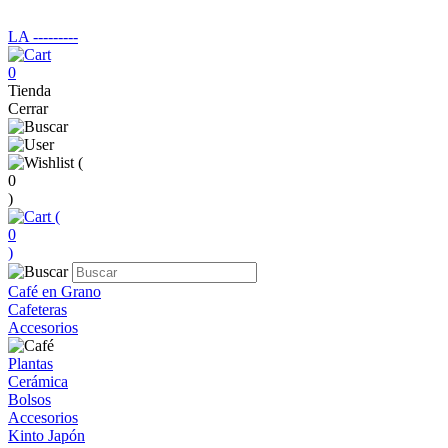
LA ‑‑‑‑‑‑‑‑‑
0
Tienda
Cerrar
(
0
)
(
0
)
Café en Grano
Cafeteras
Accesorios
Plantas
Cerámica
Bolsos
Accesorios
Kinto Japón