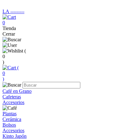
LA ‑‑‑‑‑‑‑‑‑
0
Tienda
Cerrar
(
0
)
(
0
)
Café en Grano
Cafeteras
Accesorios
Plantas
Cerámica
Bolsos
Accesorios
Kinto Japón