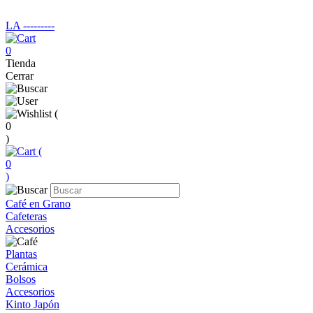
LA ‑‑‑‑‑‑‑‑‑
0
Tienda
Cerrar
(
0
)
(
0
)
Café en Grano
Cafeteras
Accesorios
Plantas
Cerámica
Bolsos
Accesorios
Kinto Japón