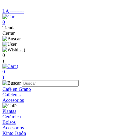
LA ‑‑‑‑‑‑‑‑‑
0
Tienda
Cerrar
(
0
)
(
0
)
Café en Grano
Cafeteras
Accesorios
Plantas
Cerámica
Bolsos
Accesorios
Kinto Japón