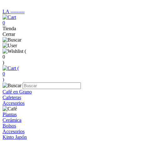
LA ‑‑‑‑‑‑‑‑‑
0
Tienda
Cerrar
(
0
)
(
0
)
Café en Grano
Cafeteras
Accesorios
Plantas
Cerámica
Bolsos
Accesorios
Kinto Japón