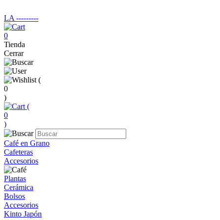
LA ‑‑‑‑‑‑‑‑‑
0
Tienda
Cerrar
(
0
)
(
0
)
Café en Grano
Cafeteras
Accesorios
Plantas
Cerámica
Bolsos
Accesorios
Kinto Japón