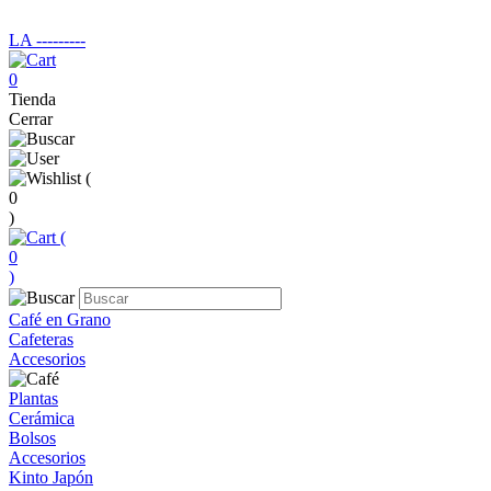
LA ‑‑‑‑‑‑‑‑‑
0
Tienda
Cerrar
(
0
)
(
0
)
Café en Grano
Cafeteras
Accesorios
Plantas
Cerámica
Bolsos
Accesorios
Kinto Japón