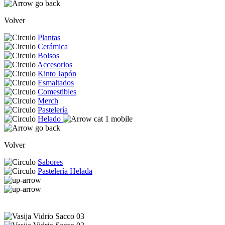
Volver
Plantas
Cerámica
Bolsos
Accesorios
Kinto Japón
Esmaltados
Comestibles
Merch
Pastelería
Helado
Volver
Sabores
Pastelería Helada