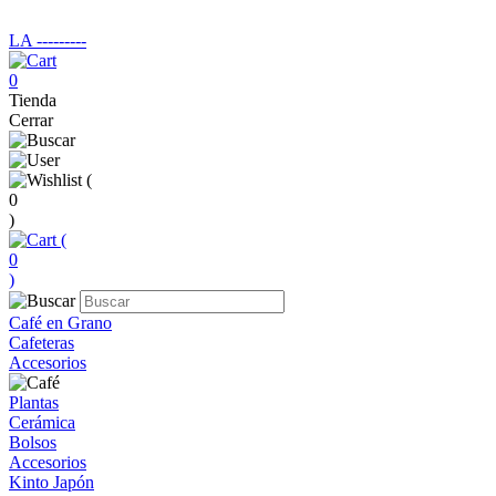
LA ‑‑‑‑‑‑‑‑‑
0
Tienda
Cerrar
(
0
)
(
0
)
Café en Grano
Cafeteras
Accesorios
Plantas
Cerámica
Bolsos
Accesorios
Kinto Japón