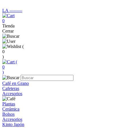
LA ‑‑‑‑‑‑‑‑‑
0
Tienda
Cerrar
(
0
)
(
0
)
Café en Grano
Cafeteras
Accesorios
Plantas
Cerámica
Bolsos
Accesorios
Kinto Japón