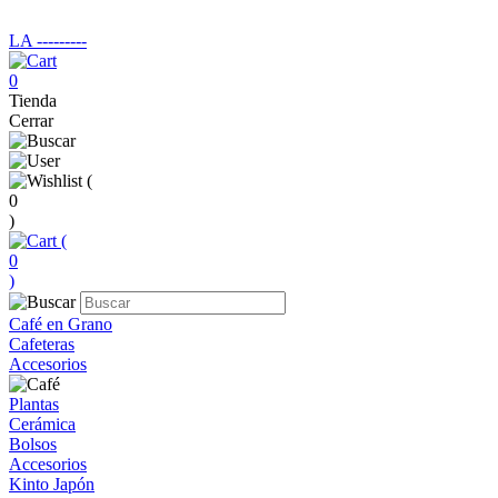
LA ‑‑‑‑‑‑‑‑‑
0
Tienda
Cerrar
(
0
)
(
0
)
Café en Grano
Cafeteras
Accesorios
Plantas
Cerámica
Bolsos
Accesorios
Kinto Japón