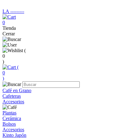
LA ‑‑‑‑‑‑‑‑‑
0
Tienda
Cerrar
(
0
)
(
0
)
Café en Grano
Cafeteras
Accesorios
Plantas
Cerámica
Bolsos
Accesorios
Kinto Japón