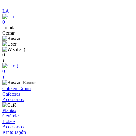
LA ‑‑‑‑‑‑‑‑‑
0
Tienda
Cerrar
(
0
)
(
0
)
Café en Grano
Cafeteras
Accesorios
Plantas
Cerámica
Bolsos
Accesorios
Kinto Japón