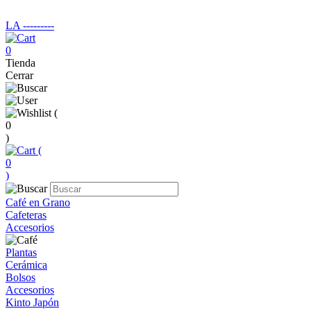
LA ‑‑‑‑‑‑‑‑‑
0
Tienda
Cerrar
(
0
)
(
0
)
Café en Grano
Cafeteras
Accesorios
Plantas
Cerámica
Bolsos
Accesorios
Kinto Japón