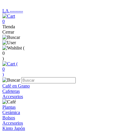
LA ‑‑‑‑‑‑‑‑‑
0
Tienda
Cerrar
(
0
)
(
0
)
Café en Grano
Cafeteras
Accesorios
Plantas
Cerámica
Bolsos
Accesorios
Kinto Japón