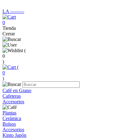
LA ‑‑‑‑‑‑‑‑‑
0
Tienda
Cerrar
(
0
)
(
0
)
Café en Grano
Cafeteras
Accesorios
Plantas
Cerámica
Bolsos
Accesorios
Kinto Japón