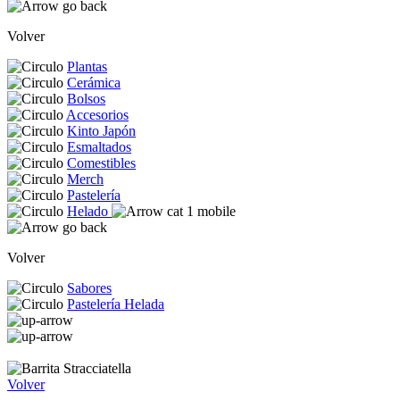
Volver
Plantas
Cerámica
Bolsos
Accesorios
Kinto Japón
Esmaltados
Comestibles
Merch
Pastelería
Helado
Volver
Sabores
Pastelería Helada
Volver