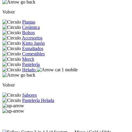
Volver
Plantas
Cerámica
Bolsos
Accesorios
Kinto Japón
Esmaltados
Comestibles
Merch
Pastelería
Helado
Volver
Sabores
Pastelería Helada