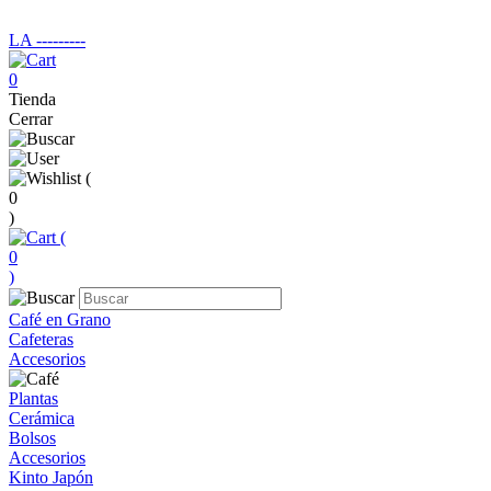
LA ‑‑‑‑‑‑‑‑‑
0
Tienda
Cerrar
(
0
)
(
0
)
Café en Grano
Cafeteras
Accesorios
Plantas
Cerámica
Bolsos
Accesorios
Kinto Japón