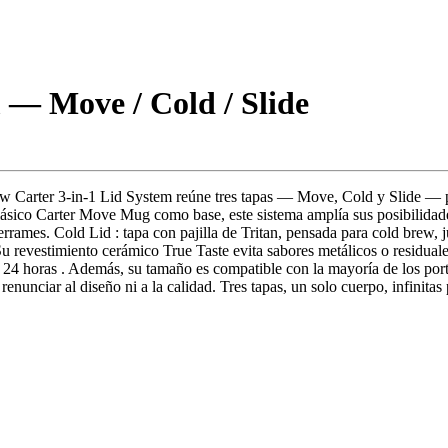
 — Move / Cold / Slide
low Carter 3-in-1 Lid System reúne tres tapas — Move, Cold y Slide — 
lásico Carter Move Mug como base, este sistema amplía sus posibilidade
 derrames. Cold Lid : tapa con pajilla de Tritan, pensada para cold brew
 revestimiento cerámico True Taste evita sabores metálicos o residuales
ta 24 horas . Además, su tamaño es compatible con la mayoría de los port
renunciar al diseño ni a la calidad. Tres tapas, un solo cuerpo, infinitas 